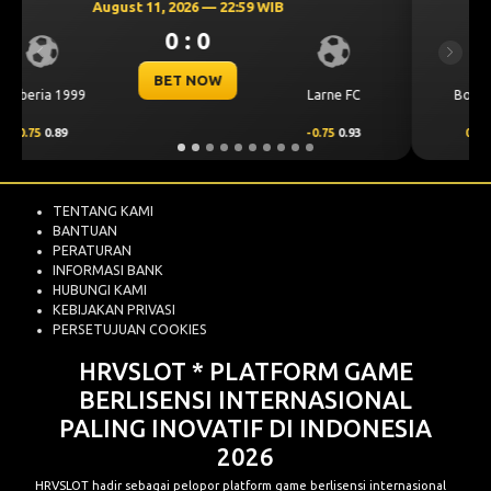
August 11, 2026 — 22:59 WIB
0 : 0
Previous
Next
BET NOW
Bodo Glimt
Union Saint-Gilloise
0.75
0.77
-0.75
-0.95
TENTANG KAMI
BANTUAN
PERATURAN
INFORMASI BANK
HUBUNGI KAMI
KEBIJAKAN PRIVASI
PERSETUJUAN COOKIES
HRVSLOT * PLATFORM GAME
BERLISENSI INTERNASIONAL
PALING INOVATIF DI INDONESIA
2026
HRVSLOT
hadir sebagai pelopor platform game berlisensi internasional